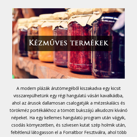
A modern plázák árutömegéből kiszakadva egy kicsit
visszarepülhetünk egy régi hangulatú vásári kavalkádba,
ahol az árusok dallamosan csalogatják a mézeskalács és
törökméz portékáikhoz a tömött bukszájú alkudozni kívánó
népeket. Ha egy kellemes hangulatú program után vágyik,
csodás környezetben, és szívesen kutat szép holmik után,
feltétlenül látogasson el a Forraltbor Fesztiválra, ahol több