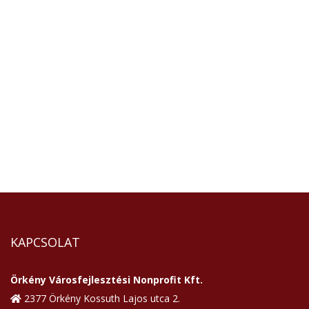
KAPCSOLAT
Örkény Városfejlesztési Nonprofit Kft.
2377 Örkény Kossuth Lajos utca 2.