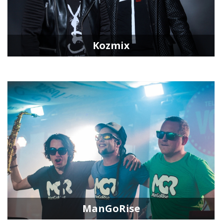
Kozmix
ManGoRise