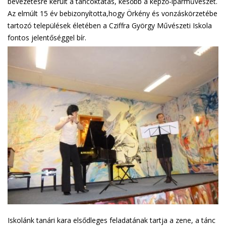
bevezetésre került a táncoktatás, később a képző-iparművészet.
Az elmúlt 15 év bebizonyította,hogy Örkény és vonzáskörzetébe
tartozó települések életében a Cziffra György Művészeti Iskola
fontos jelentőséggel bír.
Iskolánk tanári kara elsődleges feladatának tartja a zene, a tánc