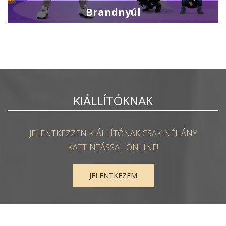
Brandnyúl
KIÁLLÍTÓKNAK
JELENTKEZZEN KIÁLLÍTÓNAK CSAK NÉHÁNY
KATTINTÁSSAL ONLINE!
JELENTKEZEM