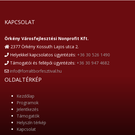
KAPCSOLAT
Örkény Városfejlesztési Nonprofit Kft.
2377 Örkény Kossuth Lajos utca 2.
Helyekkel kapcsolatos ügyintézés:
+36 30 526 1490
Támogatói és fellépői ügyintézés:
+36 30 947 4682
info@forraltborfesztival.hu
OLDALTÉRKÉP
Kezdőlap
Programok
Jelentkezés
Támogatók
Helyszín térkép
Kapcsolat