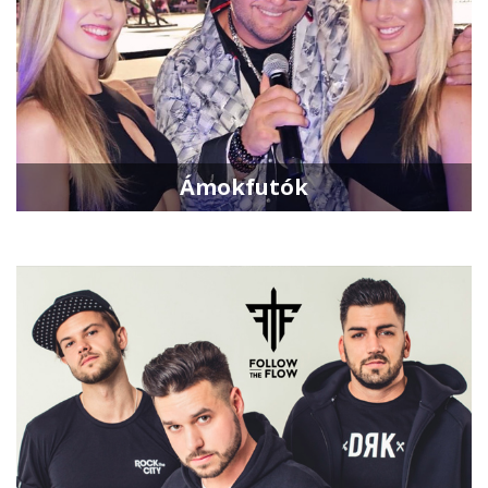
Ámokfutók