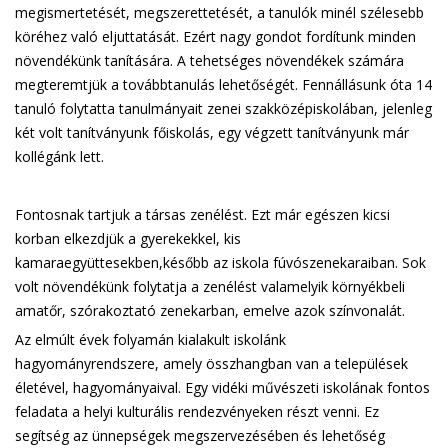
megismertetését, megszerettetését, a tanulók minél szélesebb
köréhez való eljuttatását. Ezért nagy gondot fordítunk minden
növendékünk tanítására. A tehetséges növendékek számára
megteremtjük a továbbtanulás lehetőségét. Fennállásunk óta 14
tanuló folytatta tanulmányait zenei szakközépiskolában, jelenleg
két volt tanítványunk főiskolás, egy végzett tanítványunk már
kollégánk lett.
Fontosnak tartjuk a társas zenélést. Ezt már egészen kicsi
korban elkezdjük a gyerekekkel, kis
kamaraegyüttesekben,később az iskola fúvószenekaraiban. Sok
volt növendékünk folytatja a zenélést valamelyik környékbeli
amatőr, szórakoztató zenekarban, emelve azok színvonalát.
Az elmúlt évek folyamán kialakult iskolánk
hagyományrendszere, amely összhangban van a települések
életével, hagyományaival. Egy vidéki művészeti iskolának fontos
feladata a helyi kulturális rendezvényeken részt venni. Ez
segítség az ünnepségek megszervezésében és lehetőség