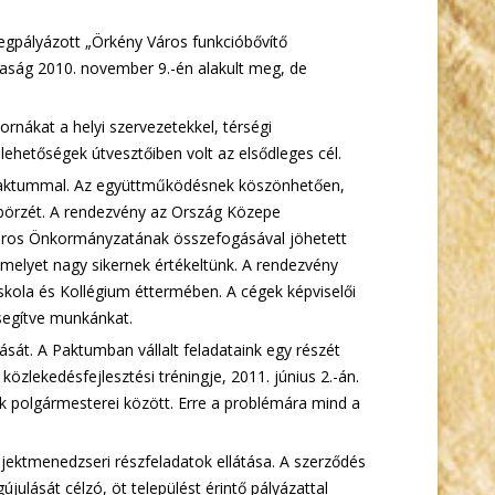
megpályázott „Örkény Város funkcióbővítő
saság 2010. november 9.-én alakult meg, de
rnákat a helyi szervezetekkel, térségi
i lehetőségek útvesztőiben volt az elsődleges cél.
 Paktummal. Az együttműködésnek köszönhetően,
sbörzét. A rendezvény az Ország Közepe
Város Önkormányzatának összefogásával jöhetett
, melyet nagy sikernek értékeltünk. A rendezvény
kola és Kollégium éttermében. A cégek képviselői
 segítve munkánkat.
ását. A Paktumban vállalt feladataink egy részét
zlekedésfejlesztési tréningje, 2011. június 2.-án.
ek polgármesterei között. Erre a problémára mind a
ojektmenedzseri részfeladatok ellátása. A szerződés
ulását célzó, öt települést érintő pályázattal