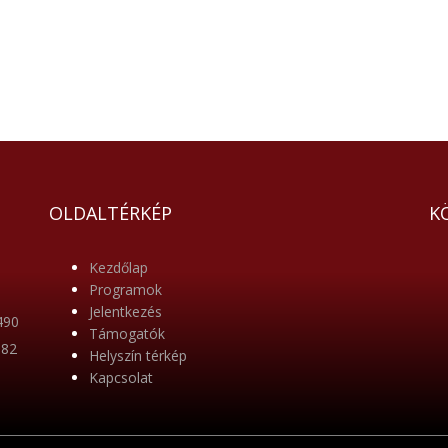
OLDALTÉRKÉP
K
Kezdőlap
Programok
Jelentkezés
490
Támogatók
682
Helyszín térkép
Kapcsolat