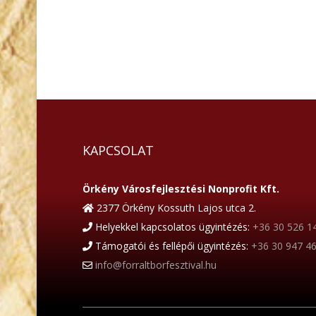
KAPCSOLAT
Örkény Városfejlesztési Nonprofit Kft.
2377 Örkény Kossuth Lajos utca 2.
Helyekkel kapcsolatos ügyintézés:
+36 30 526 1
Támogatói és fellépői ügyintézés:
+36 30 947 4
info@forraltborfesztival.hu