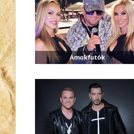
Ámokfutók