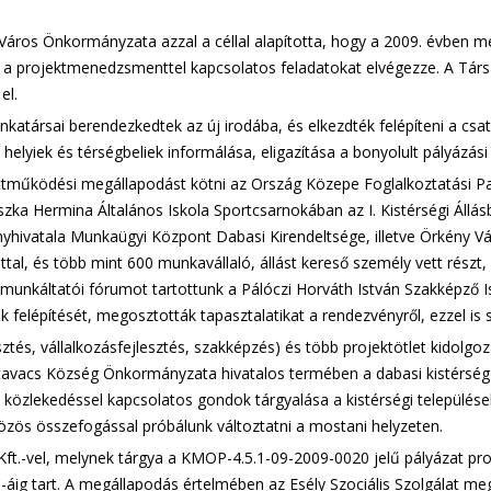
 Város Önkormányzata azzal a céllal alapította, hogy a 2009. évben 
sa, a projektmenedzsmenttel kapcsolatos feladatokat elvégezze. A Tár
el.
atársai berendezkedtek az új irodába, és elkezdték felépíteni a csato
a helyiek és térségbeliek informálása, eligazítása a bonyolult pályázás
üttműködési megállapodást kötni az Ország Közepe Foglalkoztatási
zka Hermina Általános Iskola Sportcsarnokában az I. Kistérségi Állá
yhivatala Munkaügyi Központ Dabasi Kirendeltsége, illetve Örkény 
lattal, és több mint 600 munkavállaló, állást kereső személy vett részt
nkáltatói fórumot tartottunk a Pálóczi Horváth István Szakképző Is
k felépítését, megosztották tapasztalatikat a rendezvényről, ezzel is
ztés, vállalkozásfejlesztés, szakképzés) és több projektötlet kidolgoz
avacs Község Önkormányzata hivatalos termében a dabasi kistérség kö
 a közlekedéssel kapcsolatos gondok tárgyalása a kistérségi település
közös összefogással próbálunk változtatni a mostani helyzeten.
Kft.-vel, melynek tárgya a KMOP-4.5.1-09-2009-0020 jelű pályázat pr
ig tart. A megállapodás értelmében az Esély Szociális Szolgálat megúj