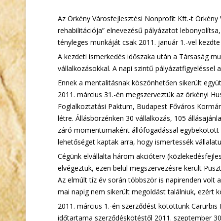
Az Örkény Városfejlesztési Nonprofit Kft.-t Örkény
rehabilitációja” elnevezésű pályázatot lebonyolít
tényleges munkáját csak 2011. január 1.-vel kezdte 
A kezdeti ismerkedés időszaka után a Társaság munk
vállalkozásokkal. A napi szintű pályázatfigyeléssel 
Ennek a mentalitásnak köszönhetően sikerült egy
2011. március 31.-én megszerveztük az örkényi Hus
Foglalkoztatási Paktum, Budapest Főváros Kormán
létre. Állásbörzénken 30 vállalkozás, 105 állásaján
záró momentumaként állófogadással egybekötött mu
lehetőséget kaptak arra, hogy ismertessék vállalatu
Cégünk elvállalta három akcióterv (közlekedésfejles
elvégeztük, ezen belül megszervezésre került Puszt
Az elmúlt tíz év során többször is napirenden volt
mai napig nem sikerült megoldást találniuk, ezért 
2011. március 1.-én szerződést kötöttünk Carurbis 
időtartama szerződéskötéstől 2011. szeptember 30-á