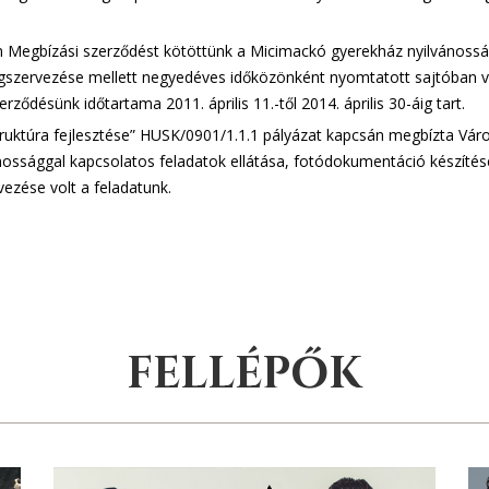
n Megbízási szerződést kötöttünk a Micimackó gyerekház nyilvánossá
szervezése mellett negyedéves időközönként nyomtatott sajtóban val
ődésünk időtartama 2011. április 11.-től 2014. április 30-áig tart.
ktúra fejlesztése” HUSK/0901/1.1.1 pályázat kapcsán megbízta Váro
sággal kapcsolatos feladatok ellátása, fotódokumentáció készítése,
ezése volt a feladatunk.
FELLÉPŐK