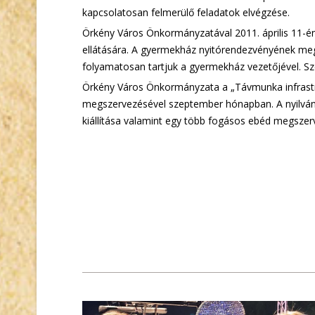
kapcsolatosan felmerülő feladatok elvégzése.
Örkény Város Önkormányzatával 2011. április 11-é
ellátására. A gyermekház nyitórendezvényének meg
folyamatosan tartjuk a gyermekház vezetőjével. Szerz
Örkény Város Önkormányzata a „Távmunka infrastru
megszervezésével szeptember hónapban. A nyilvános
kiállítása valamint egy több fogásos ebéd megszerv