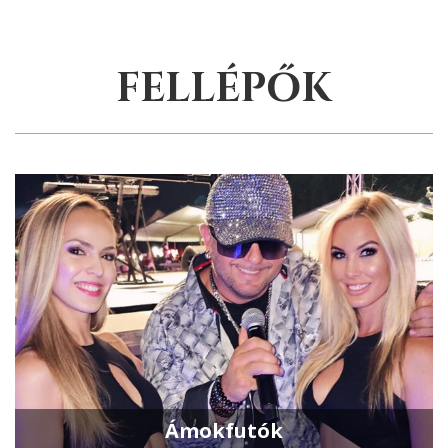
FELLÉPŐK
Ámokfutók