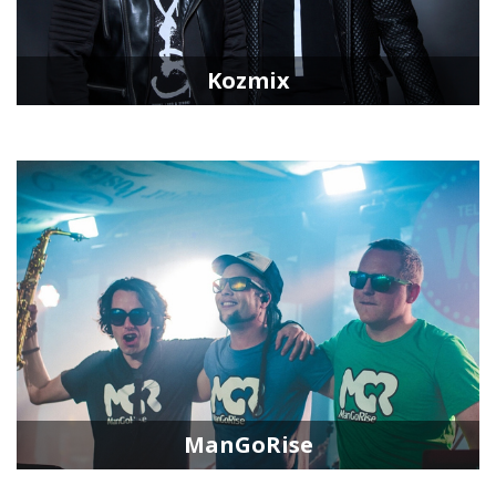
Kozmix
ManGoRise