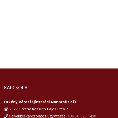
KAPCSOLAT
Örkény Városfejlesztési Nonprofit Kft.
2377 Örkény Kossuth Lajos utca 2.
Helyekkel kapcsolatos ügyintézés:
+36 30 526 1490