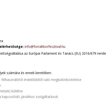
ra
elérhetősége:
info@forraltborfesztival.hu
zettségvállalása az Európai Parlament és Tanács (EU) 2016/679 rendele
élyek számára és ennek keretében:
l, felhasználótól érdeklődőtől való megkülönböztetése
e
net(ek) küldése
z kapcsolódó járulékos szolgáltatások