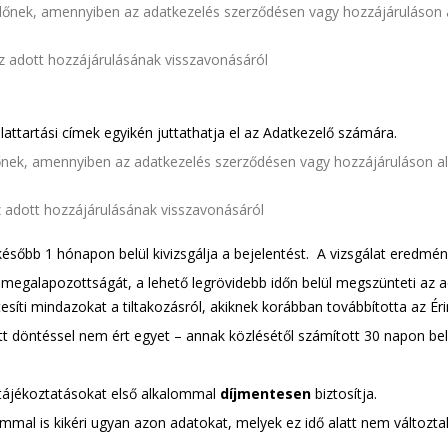
előnek, amennyiben az adatkezelés szerződésen vagy hozzájáruláson al
z adott hozzájárulásának visszavonásáról
lattartási címek egyikén juttathatja el az Adatkezelő számára.
őnek, amennyiben az adatkezelés szerződésen vagy hozzájáruláson ala
z adott hozzájárulásának visszavonásáról
sőbb 1 hónapon belül kivizsgálja a bejelentést. A vizsgálat eredményé
megalapozottságát, a lehető legrövidebb időn belül megszünteti az a
tesíti mindazokat a tiltakozásról, akiknek korábban továbbította az Érin
t döntéssel nem ért egyet – annak közlésétől számított 30 napon belü
s tájékoztatásokat első alkalommal
díjmentesen
biztosítja.
mmal is kikéri ugyan azon adatokat, melyek ez idő alatt nem változtak