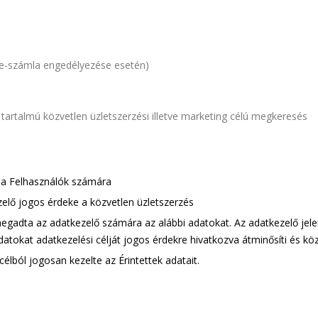
 e-számla engedélyezése esetén)
 tartalmú közvetlen üzletszerzési illetve marketing célú megkeresés
a a Felhasználók számára
elő jogos érdeke a közvetlen üzletszerzés
megadta az adatkezelő számára az alábbi adatokat. Az adatkezelő jele
atokat adatkezelési célját jogos érdekre hivatkozva átminősíti és köz
lból jogosan kezelte az Érintettek adatait.