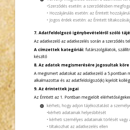
•Szerződés esetén: a szerződésben megfogal
• Hozzájárulás esetén: az Érintett hozzájár
• Jogos érdek esetén: az Érintett tiltakozásái
7. Adatfeldolgozó igénybevételéről szóló táj
Az adatkezelő az adatkezelés során a szerződés tel
A címzettek kategóriái:
futárszolgálatok, száll
készítő
8. Az adatok megismerésére jogosultak köre
A megismert adatokat az adatkezelő a 5.pontban meg
alkalmazottai és az adatfeldolgozó(k) kijelölt kollé
9. Az érintettek jogai
Az Érintett az 1. Pontban megjelölt elérhetőségeke
kérheti, hogy adjon tájékoztatást a személy
•kérheti adatainak helyesbítését
• kérheti személyes adatainak törlését vagy
• tiltakozhat az adatkezelés ellen