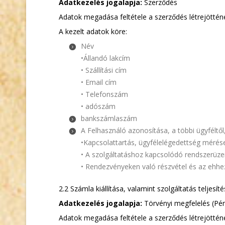
Adatkezelés jogalapja:
Szerződés
Adatok megadása feltétele a szerződés létrejöttén
A kezelt adatok köre:
Név
•Állandó lakcím
• Szállítási cím
• Email cím
• Telefonszám
• adószám
bankszámlaszám
A Felhasználó azonosítása, a többi ügyféltő
•Kapcsolattartás, ügyfélelégedettség mérés
• A szolgáltatáshoz kapcsolódó rendszerüze
• Rendezvényeken való részvétel és az ehhe
2.2 Számla kiállítása, valamint szolgáltatás teljes
Adatkezelés jogalapja:
Törvényi megfelelés (Pén
Adatok megadása feltétele a szerződés létrejöttén