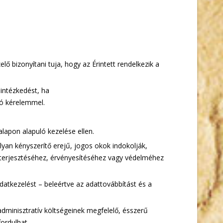
ő bizonyítani tuja, hogy az Érintett rendelkezik a
intézkedést, ha
ló kérelemmel.
lapon alapuló kezelése ellen.
yan kényszerítő erejű, jogos okok indokolják,
lőterjesztéséhez, érvényesítéséhez vagy védelméhez
datkezelést – beleértve az adattovábbítást és a
dminisztratív költségeinek megfelelő, ésszerű
ordulhat.