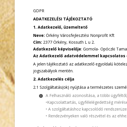
GDPR
ADATKEZELÉSI TÁJÉKOZTATÓ
1. Adatkezelő, üzemeltető
Neve:
Örkény Városfejlesztési Nonprofit Kft
Cím:
2377 Örkény, Kossuth L u 2.
Adatkezelő képviselője
: Gomola- Opóczki Tama
Az Adatkezelő adatvédelemmel kapcsolatos 
A jelen tájékoztató az adatkezelő egyoldalú kötele
jogszabályok mentén.
2. Adatkezelés célja
2.1 Szolgáltatás(ok) nyújtása a természetes szem
A Felhasználó azonosítása, a többi ügyféltő
•Kapcsolattartás, ügyfélelégedettség mérés
• A szolgáltatáshoz kapcsolódó rendszerüze
• Rendezvényeken való részvétel és az ehhe