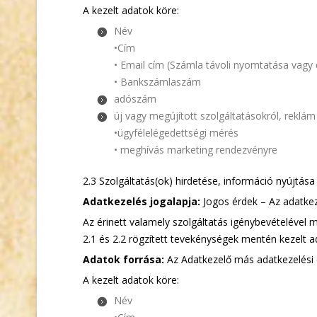
A kezelt adatok köre:
Név
•Cím
• Email cím (Számla távoli nyomtatása vagy
• Bankszámlaszám
adószám
új vagy megújított szolgáltatásokról, reklám
•ügyfélelégedettségi mérés
• meghívás marketing rendezvényre
2.3 Szolgáltatás(ok) hirdetése, információ nyújtás
Adatkezelés jogalapja:
Jogos érdek – Az adatkez
Az érinett valamely szolgáltatás igénybevételével 
2.1 és 2.2 rögzített tevekénységek mentén kezelt ad
Adatok forrása:
Az Adatkezelő más adatkezelési cé
A kezelt adatok köre:
Név