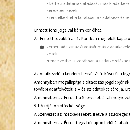
• kérheti adatainak átadását másik adatkez
keretében kezeli
• rendelkezhet a korábban az adatkezeléshe
Érintett fenti jogaival bármikor élhet.
Az Érintett továbbá az 1. Pontban megjelölt kapcso
kérheti adatainak átadását másik adatkezel
kezeli.
•rendelkezhet a korábban az adatkezeléshe
Az Adatkezelő a kérelem benyújtását követően legké
Amennyiben megállapítja a tiltakozás jogalapjának 
további adatfelvételt is – és az adatokat zárolja. Ér
Amennyiben az Érintett a Szervezet. által meghozot
9.1 A tájékoztatás költsége
A Szervezet az intézkedéseket, illetve a szüksége
Amennyiben az Érintett egy hónapon belül 2. alkalo