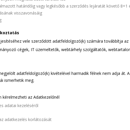
mazott határidőig vagy legkésőbb a szerződés lejáratát követő 8+1 év
ulásának visszavonásáig
g
ékoztatás
jesítéséhez vele szerződött adatfeldolgozó(k) számára továbbítja az
ítmányozó cégek, IT üzemeltetők, webtárhely szolgáltatók, webtartalom
jelölt adatfeldolgozó(k) kivételével harmadik félnek nem adja át. A
gái ismerhetik meg.
n kérelmezheti az Adatkezelőnél
es adatai kezeléséről
 az adatkezelés korlátozását