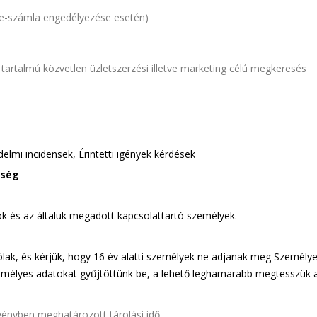
 e-számla engedélyezése esetén)
 tartalmú közvetlen üzletszerzési illetve marketing célú megkeresés
elmi incidensek, Érintetti igények kérdések
tség
ók és az általuk megadott kapcsolattartó személyek.
zólak, és kérjük, hogy 16 év alatti személyek ne adjanak meg Személ
zemélyes adatokat gyűjtöttünk be, a lehető leghamarabb megtesszük 
vényben meghatározott tárolási idő