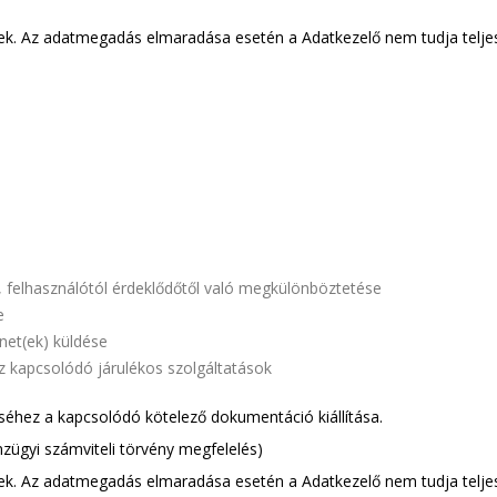
ek. Az adatmegadás elmaradása esetén a Adatkezelő nem tudja teljesí
l, felhasználótól érdeklődőtől való megkülönböztetése
e
net(ek) küldése
z kapcsolódó járulékos szolgáltatások
ítéséhez a kapcsolódó kötelező dokumentáció kiállítása.
zügyi számviteli törvény megfelelés)
ek. Az adatmegadás elmaradása esetén a Adatkezelő nem tudja teljesí