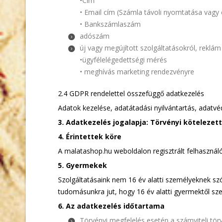
•Cím
• Email cím (Számla távoli nyomtatása vagy
• Bankszámlaszám
adószám
új vagy megújított szolgáltatásokról, reklám
•ügyfélelégedettségi mérés
• meghívás marketing rendezvényre
2.4 GDPR rendelettel összefüggő adatkezelés
Adatok kezelése, adatátadási nyilvántartás, adatvéd
3. Adatkezelés jogalapja: Törvényi kötelezet
4. Érintettek köre
A malatashop.hu weboldalon regisztrált felhasznál
5. Gyermekek
Szolgáltatásaink nem 16 év alatti személyeknek s
tudomásunkra jut, hogy 16 év alatti gyermektől s
6. Az adatkezelés időtartama
Törvényi megfelelés esetén a számviteli tör