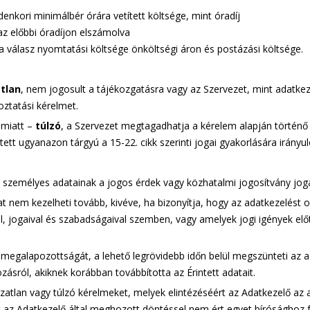
denkori minimálbér órára vetített költsége, mint óradíj
z előbbi óradíjon elszámolva
 a válasz nyomtatási költsége önköltségi áron és postázási költsége.
tlan
, nem jogosult a tájékozgatásra vagy az Szervezet, mint adatkezel
oztatási kérelmet.
 miatt –
túlzó
, a Szervezet megtagadhatja a kérelem alapján történő 
ett ugyanazon tárgyú a 15-22. cikk szerinti jogai gyakorlására irányu
on személyes adatainak a jogos érdek vagy közhatalmi jogosítvány joga
nem kezelheti tovább, kivéve, ha bizonyítja, hogy az adatkezelést ol
el, jogaival és szabadságaival szemben, vagy amelyek jogi igények e
megalapozottságát, a lehető legrövidebb időn belül megszünteti az a
kozásról, akiknek korábban továbbította az Érintett adatait.
atlan vagy túlzó kérelmeket, melyek elintézéséért az Adatkezelő az a
t az Adatkezelő által meghozott döntéssel nem ért egyet bírósághoz f