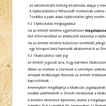
· Az adminisztratív költség elszámolás alapja a min
· A tájékoztatáshoz felhasznált munkaórák száma a
· Továbbá a papír alapú tájékoztatási igény esetén
9.2 Tájékoztatás megtagadása
Ha az érintett kérelme egyértelműen
megalapoza
kért információkkal az adatkezelő elutasítja a tájék
Ha az érintett kérelme különösen ismétlődő jellege
· egy hónapon belül harmadik alkalommal él az Érint
9.3 Tiltakozáshoz való jog
Az érintett jogosult arra, hogy bármikor tiltakozz
Ebben az esetben a Szervezet a személyes adatokat 
amelyek elsőbbséget élveznek az érintett érdekeiv
kapcsolódnak.
Amennyiben megállapítja a tiltakozás jogalapjának 
további adatfelvételt is. Értesíti mindazokat a tilta
A kérelem elintézése díjmentes, kivéve a megalapoz
mértékű díjat számíthat fel. Amennyiben az Érintet